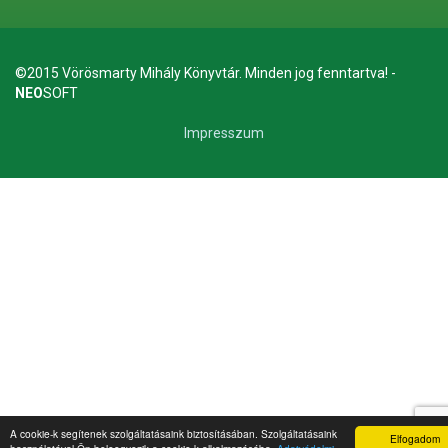
©2015 Vörösmarty Mihály Könyvtár. Minden jog fenntartva! -
NEO
SOFT
Impresszum
A cookie-k segítenek szolgáltatásaink biztosításában. Szolgáltatásaink
Elfogadom