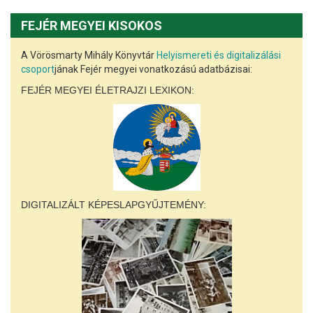
FEJÉR MEGYEI KISOKOS
A Vörösmarty Mihály Könyvtár
Helyismereti és digitalizálási
csoport
jának Fejér megyei vonatkozású adatbázisai:
FEJÉR MEGYEI ÉLETRAJZI LEXIKON:
DIGITALIZÁLT KÉPESLAPGYŰJTEMÉNY: