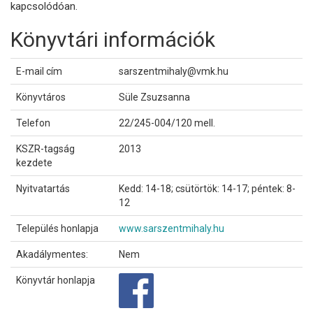
kapcsolódóan.
Könyvtári információk
E-mail cím
sarszentmihaly@vmk.hu
Könyvtáros
Süle Zsuzsanna
Telefon
22/245-004/120 mell.
KSZR-tagság
2013
kezdete
Nyitvatartás
Kedd: 14-18; csütörtök: 14-17; péntek: 8-
12
Település honlapja
www.sarszentmihaly.hu
Akadálymentes:
Nem
Könyvtár honlapja