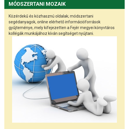
MÓDSZERTANI MOZAIK
Közérdekű és közhasznú oldalak; módszertani
segédanyagok, online elérhető információforrások
gyűjteménye, mely kifejezetten a Fejér megyei könyvtáros
kollégák munkájához kíván segítséget nyújtani.