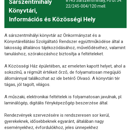
8143 Sárszentmihály, Fő út 54.
Sárszentmihály
22/245-004/120 mell.
Könyvtári,
Információs és Közösségi Hely
A sárszentmihályi könyvtár az Önkormányzat és a
Könyvtárellátási Szolgáltató Rendszer együttműködése által a
lakosság általános tájékozódásához, művelődéséhez, valamint
tanuláshoz, szórakozáshoz biztosítja a feltételeket.
A Közösségi Ház épületében, az emeleten kapott helyet, ahol a
sokszínű, a régmúlt értékeit őrző, de folyamatosan megújuló
állománnyal találkozhat az ide betérő Olvasó. A könyvtári tér
tágas, jól tagolt, világos.
A műszaki, elektronikai feltételek is folyamatosan javulnak, pl.
laminálógép, digitális fényképezőgép beszerzése által.
Rendezvények szervezésére is rendszeresen sor kerül,
gyerekeknek, idősebbeknek egyaránt, általában nagy
eseményekhez, évfordulókhoz, jeles ünnepekhez