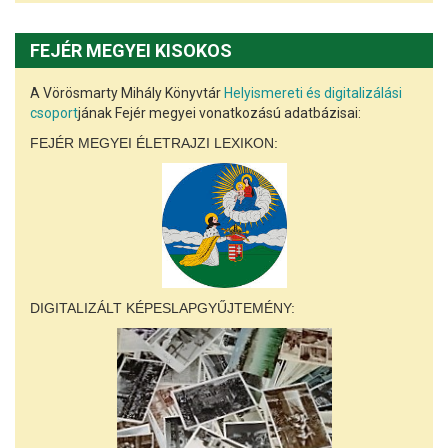
FEJÉR MEGYEI KISOKOS
A Vörösmarty Mihály Könyvtár
Helyismereti és digitalizálási
csoport
jának Fejér megyei vonatkozású adatbázisai:
FEJÉR MEGYEI ÉLETRAJZI LEXIKON:
DIGITALIZÁLT KÉPESLAPGYŰJTEMÉNY: